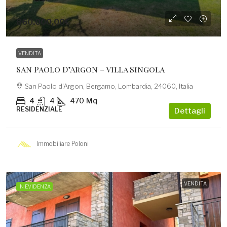
860.000,00€
VENDITA
San Paolo D’Argon – Villa Singola
San Paolo d'Argon, Bergamo, Lombardia, 24060, Italia
4
4
470
Mq
RESIDENZIALE
Dettagli
Immobiliare Poloni
VENDITA
IN EVIDENZA