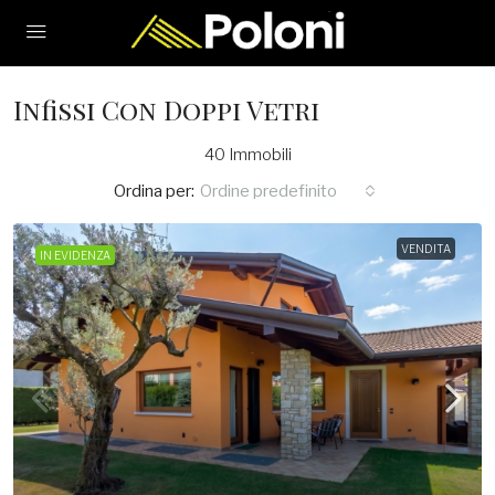
Infissi Con Doppi Vetri
40 Immobili
Ordina per:
Ordine predefinito
VENDITA
IN EVIDENZA