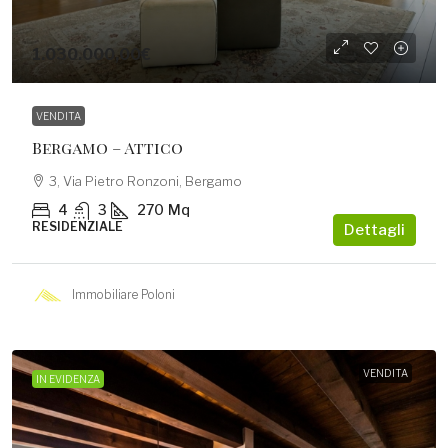
1.030.000,00€
VENDITA
Bergamo – Attico
3, Via Pietro Ronzoni, Bergamo
4
3
270
Mq
RESIDENZIALE
Dettagli
Immobiliare Poloni
VENDITA
IN EVIDENZA