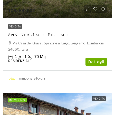
108.000,00€
VENDITA
Spinone Al Lago – Bilocale
Via Casa dei Grassi, Spinone al Lago, Bergamo, Lombardia,
24060, Italia
1
1
70
Mq
RESIDENZIALE
Dettagli
Immobiliare Poloni
VENDITA
IN EVIDENZA