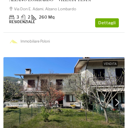
Via Don E. Adami, Alzano Lombardo
3
2
260
Mq
RESIDENZIALE
Dettagli
Immobiliare Poloni
VENDITA