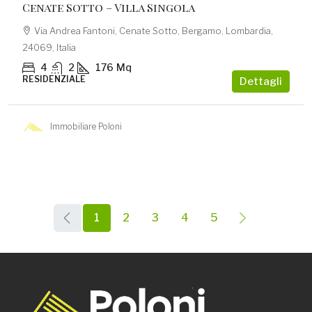
Cenate Sotto – Villa Singola
Via Andrea Fantoni, Cenate Sotto, Bergamo, Lombardia,
24069, Italia
4
2
176
Mq
RESIDENZIALE
Dettagli
Immobiliare Poloni
1
2
3
4
5