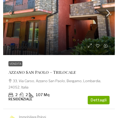
239.000,00€
VENDITA
Azzano San Paolo – Trilocale
33, Via Carso, Azzano San Paolo, Bergamo, Lombardia,
24052, Italia
2
2
107
Mq
RESIDENZIALE
Dettagli
Immobiliare Poloni