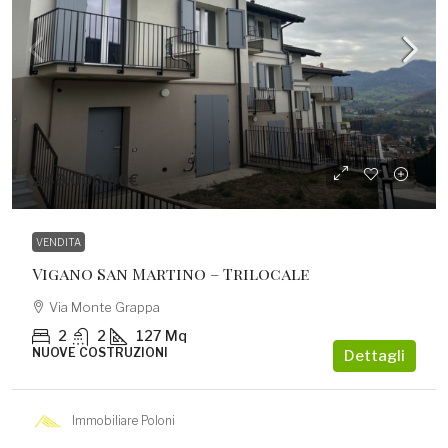
249.000,00€
VENDITA
Vigano San Martino – Trilocale
Via Monte Grappa
2
2
127
Mq
NUOVE COSTRUZIONI
Dettagli
Immobiliare Poloni