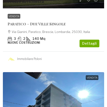
Prezzo su richiesta
VENDITA
Paratico – Due Ville Singole
Via Gianini, Paratico, Brescia, Lombardia, 25030, Italia
3
2
140
Mq
NUOVE COSTRUZIONI
Dettagli
Immobiliare Poloni
VENDITA