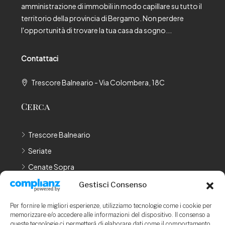
amministrazione di immobili in modo capillare su tutto il
territorio della provincia di Bergamo. Non perdere
l'opportunità di trovare la tua casa da sogno...
Contattaci
Trescore Balneario - Via Colombera, 18C
Cerca
Trescore Balneario
Seriate
Cenate Sopra
Cenate Sotto
Gestisci Consenso
Bergamo
Per fornire le migliori esperienze, utilizziamo tecnologie come i cookie per
memorizzare e/o accedere alle informazioni del dispositivo. Il consenso a
LEGAL
queste tecnologie ci permetterà di elaborare dati come il comportamento