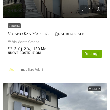
249.000,00€
VENDITA
Vigano San Martino – Quadrilocale
Via Monte Grappa
3
2
130
Mq
NUOVE COSTRUZIONI
Dettagli
Immobiliare Poloni
VENDITA