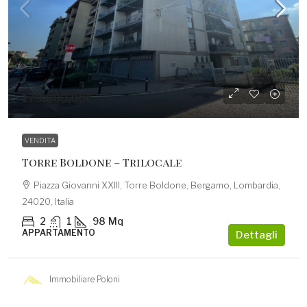
179.000,00€
VENDITA
Torre Boldone – Trilocale
Piazza Giovanni XXIII, Torre Boldone, Bergamo, Lombardia,
24020, Italia
2
1
98
Mq
APPARTAMENTO
Dettagli
Immobiliare Poloni