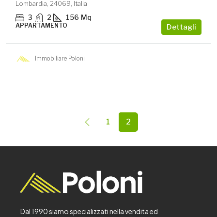
Lombardia, 24069, Italia
3
2
156
Mq
APPARTAMENTO
Dettagli
Immobiliare Poloni
1
2
Dal 1990 siamo specializzati nella vendita ed