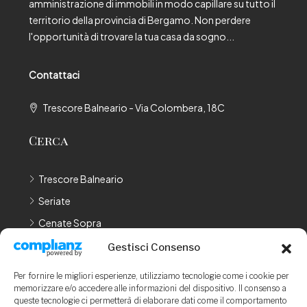
amministrazione di immobili in modo capillare su tutto il
territorio della provincia di Bergamo. Non perdere
l'opportunità di trovare la tua casa da sogno...
Contattaci
Trescore Balneario - Via Colombera, 18C
Cerca
Trescore Balneario
Seriate
Cenate Sopra
Cenate Sotto
Gestisci Consenso
Bergamo
Per fornire le migliori esperienze, utilizziamo tecnologie come i cookie per
memorizzare e/o accedere alle informazioni del dispositivo. Il consenso a
LEGAL
queste tecnologie ci permetterà di elaborare dati come il comportamento