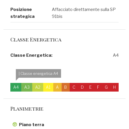
Posizione
Affacciato direttamente sulla SP
strategica
91bis
Classe Energetica
Classe Energetica:
A4
| Classe energetica A4
A4
A3
A2
A1
A
B
C
D
E
F
G
H
Planimetrie
Piano terra