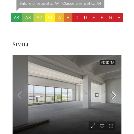
Valore di progetto A4 | Classe energetica A4
A4
A3
A2
A1
A
B
C
D
E
F
G
H
Simili
VENDITA