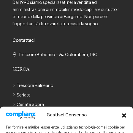
Dal 1990 siamo specializzati nella vendita ed
amministrazione di immobili in modo capillare su tutto il
territorio della provincia di Bergamo. Non perdere
l'opportunità di trovare la tua casa da sogno...
Contattaci
Trescore Balneario - Via Colombera, 18C
Cerca
Trescore Balneario
Seriate
Cenate Sopra
Cenate Sotto
Gestisci Consenso
Bergamo
Per fornire le migliori esperienze, utilizziamo tecnologie come i cookie per
memorizzare e/o accedere alle informazioni del dispositivo. Il consenso a