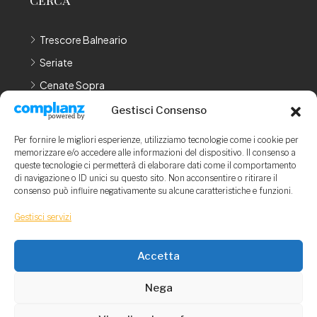
Trescore Balneario
Seriate
Cenate Sopra
Cenate Sotto
Gestisci Consenso
Bergamo
Per fornire le migliori esperienze, utilizziamo tecnologie come i cookie per
memorizzare e/o accedere alle informazioni del dispositivo. Il consenso a
LEGAL
queste tecnologie ci permetterà di elaborare dati come il comportamento
di navigazione o ID unici su questo sito. Non acconsentire o ritirare il
consenso può influire negativamente su alcune caratteristiche e funzioni.
Privacy Policy
Cookie Policy
Gestisci servizi
Gestisci Consenso
Accetta
Nega
© Immobiliare Poloni S.r.l. - P.I 04800850168