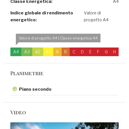
Classe Energetica:
A4
Indice globale di rendimento
Valore di
energetico:
progetto A4
Valore di progetto A4 | Classe energetica A4
A4
A3
A2
A1
A
B
C
D
E
F
G
H
Planimetrie
Piano secondo
Video