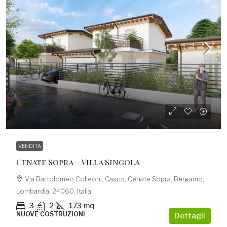
545.000,00€
VENDITA
Cenate Sopra – Villa Singola
Via Bartolomeo Colleoni, Casco, Cenate Sopra, Bergamo,
Lombardia, 24060, Italia
3
2
173
mq
NUOVE COSTRUZIONI
Dettagli