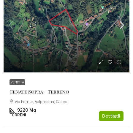
550.000,00€
VENDITA
Cenate Sopra – Terreno
Via Forner, Valpredina, Casco
9220
Mq
TERRENI
Dettagli