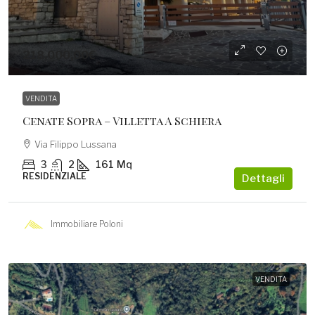
218.000,00€
VENDITA
Cenate Sopra – Villetta A Schiera
Via Filippo Lussana
3
2
161
Mq
RESIDENZIALE
Dettagli
Immobiliare Poloni
VENDITA