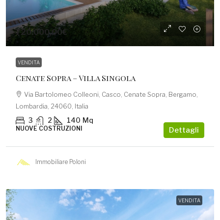
720.000,00€
VENDITA
Cenate Sopra – Villa Singola
Via Bartolomeo Colleoni, Casco, Cenate Sopra, Bergamo,
Lombardia, 24060, Italia
3
2
140
Mq
NUOVE COSTRUZIONI
Dettagli
Immobiliare Poloni
VENDITA