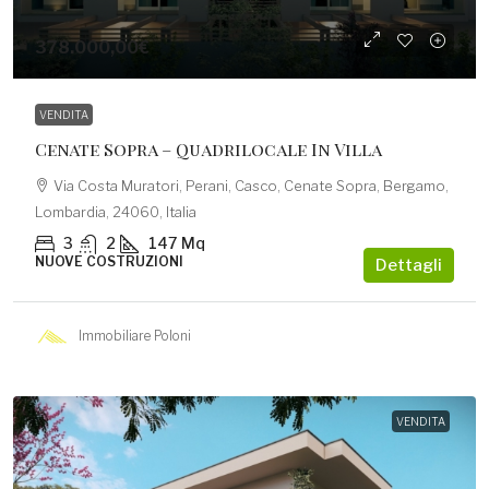
378.000,00€
VENDITA
Cenate Sopra – Quadrilocale In Villa
Via Costa Muratori, Perani, Casco, Cenate Sopra, Bergamo,
Lombardia, 24060, Italia
3
2
147
Mq
NUOVE COSTRUZIONI
Dettagli
Immobiliare Poloni
VENDITA