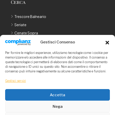
Cerca
Trescore Balneario
Seriate
Cenate Sopra
Cenate Sotto
Gestisci Consenso
Bergamo
Per fornire le migliori esperienze, utilizziamo tecnologie come i cookie per
memorizzare e/o accedere alle informazioni del dispositivo. Il consenso a
LEGAL
queste tecnologie ci permetterà di elaborare dati come il comportamento
di navigazione o ID unici su questo sito. Non acconsentire o ritirare il
consenso può influire negativamente su alcune caratteristiche e funzioni.
Privacy Policy
Cookie Policy
Gestisci servizi
Gestisci Consenso
Accetta
Nega